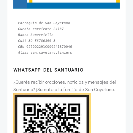
Parroquia de San Cayetano
Cuenta corriente 24137
Banco Supervielle
Cuit 30-53780399-8
CBU 
Alias 
san.cayetano.liniers
WHATSAPP DEL SANTUARIO
¿Querés recibir oraciones, noticias y mensajes del
Santuario? ¡Sumate a la familia de San Cayetano!