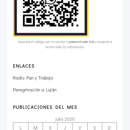
Escaneá el código con tu celular o
presioná este link
y empezá a
recibir toda la información.
ENLACES
Radio Pan y Trabajo
Peregrinación a Luján
PUBLICACIONES DEL MES
julio 2020
L
M
X
J
V
S
D