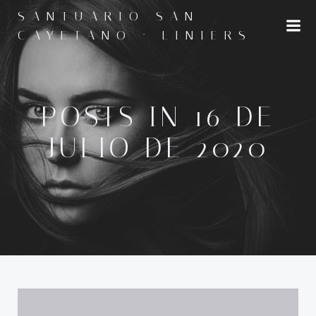
Saltar
SANTUARIO SAN
al
CAYETANO · LINIERS
contenido
POSTS IN 16 DE
JULIO DE 2020