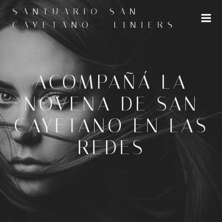
Saltar
SANTUARIO SAN
al
CAYETANO · LINIERS
contenido
ACOMPAÑÁ LA
NOVENA DE SAN
CAYETANO EN LAS
REDES