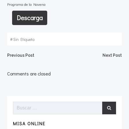
Programa de la Novena
Descarga
#
Sin Etiqueta
Navegación
Navegació
Previous Post
Next Post
por
por
Comments are closed
las
las
entradas
entradas
Buscar:
MISA ONLINE