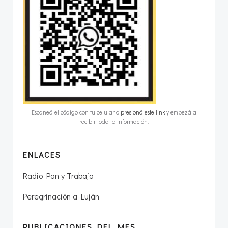
Escaneá el código con tu celular o
presioná este link
y empezá a
recibir toda la información.
ENLACES
Radio Pan y Trabajo
Peregrinación a Luján
PUBLICACIONES DEL MES