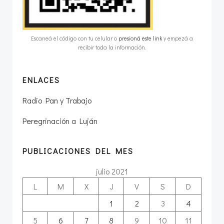
Escaneá el código con tu celular o
presioná este link
y empezá a
recibir toda la información.
ENLACES
Radio Pan y Trabajo
Peregrinación a Luján
PUBLICACIONES DEL MES
julio 2021
L
M
X
J
V
S
D
1
2
3
4
5
6
7
8
9
10
11