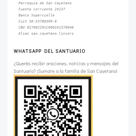
Parroquia de San Cayetano
Cuenta corriente 24137
Banco Supervielle
Cuit 30-53780399-8
CBU 
Alias 
san.cayetano.liniers
WHATSAPP DEL SANTUARIO
¿Querés recibir oraciones, noticias y mensajes del
Santuario? ¡Sumate a la familia de San Cayetano!