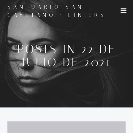
Saltar
SANTUARIO SAN
al
CAYETANO · LINIERS
contenido
POSTS IN 22 DE
JULIO DE 2021