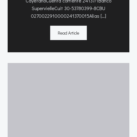
CayetanoCuenta corriente 24137/1Banco
SupervielleCuit 30-53780399-8CBU
0270022910000241370015Alias […]
Read Article