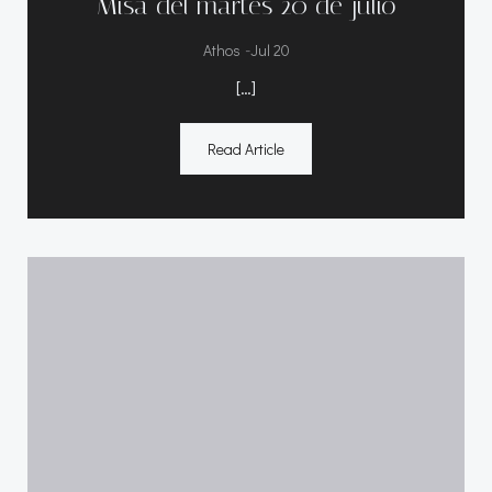
Misa del martes 20 de julio
-
Athos
Jul 20
[…]
Read Article