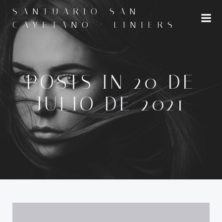
Saltar
SANTUARIO SAN
al
CAYETANO · LINIERS
contenido
POSTS IN 20 DE
JULIO DE 2021