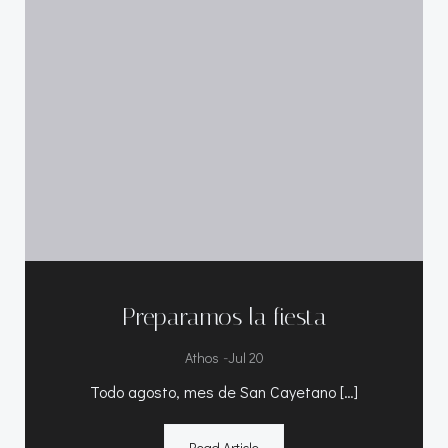
Preparamos la fiesta
-
Athos
Jul 20
Todo agosto, mes de San Cayetano […]
Read Article