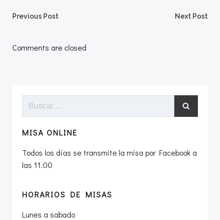
Navegación
Navegació
Previous Post
Next Post
por
por
Comments are closed
las
las
entradas
entradas
Buscar:
MISA ONLINE
Todos los días se transmite la misa por Facebook a
las 11.00
HORARIOS DE MISAS
Lunes a sabado