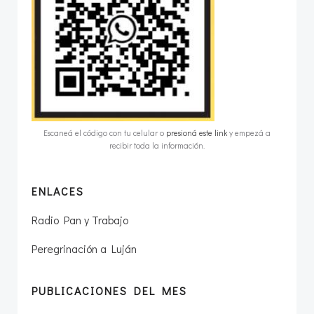
Escaneá el código con tu celular o
presioná este link
y empezá a
recibir toda la información.
ENLACES
Radio Pan y Trabajo
Peregrinación a Luján
PUBLICACIONES DEL MES