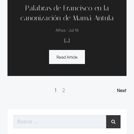
Palabras de Francisco en la
canonización de Mamá Antula
-
Athos
Jul 16
[…]
Read Article
Navegación
Na
Página
Página
Next
1
2
por
po
Buscar:
las
las