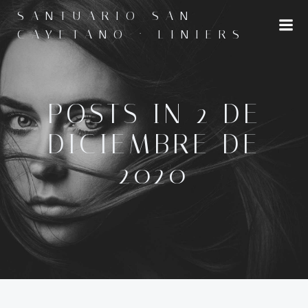
Saltar
SANTUARIO SAN
al
CAYETANO · LINIERS
contenido
POSTS IN 2 DE
DICIEMBRE DE
2020