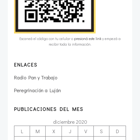
Escaneá el código con tu celular o
presioná este link
y empezá a
recibir toda la información.
ENLACES
Radio Pan y Trabajo
Peregrinación a Luján
PUBLICACIONES DEL MES
diciembre 2020
L
M
X
J
V
S
D