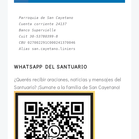
Parroquia de San Cayetano
Cuenta corriente 24137
Banco Supervielle
Cuit 30-53780399-8
CBU 
Alias 
san.cayetano.liniers
WHATSAPP DEL SANTUARIO
¿Querés recibir oraciones, noticias y mensajes del
Santuario? ¡Sumate a la familia de San Cayetano!