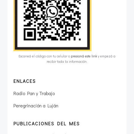
Escaneá el código con tu celular o
presioná este link
y empezá a
recibir toda la información.
ENLACES
Radio Pan y Trabajo
Peregrinación a Luján
PUBLICACIONES DEL MES