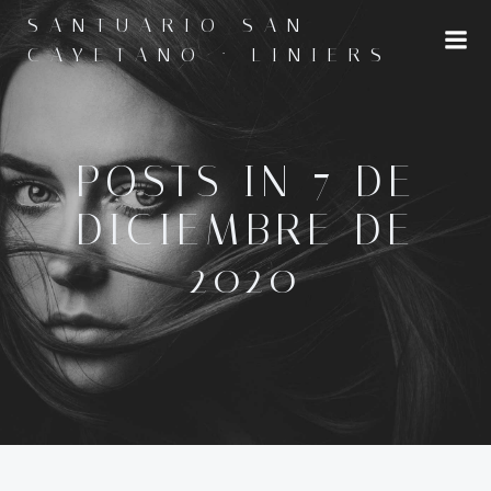
Saltar
SANTUARIO SAN
al
CAYETANO · LINIERS
contenido
POSTS IN 7 DE
DICIEMBRE DE
2020