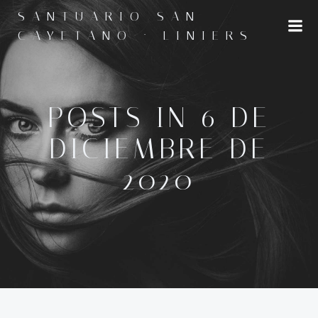
Saltar
SANTUARIO SAN
al
CAYETANO · LINIERS
contenido
POSTS IN 6 DE
DICIEMBRE DE
2020