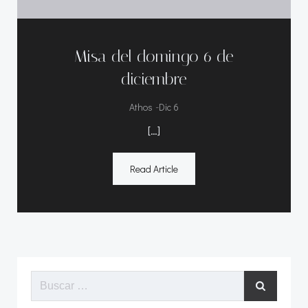
Misa del domingo 6 de
diciembre
-
Athos
Dic 6
[…]
Read Article
Buscar: