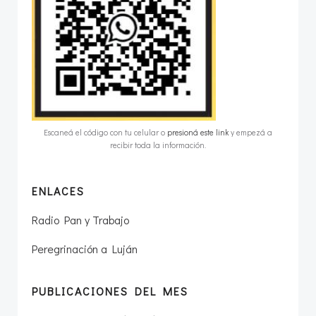
Escaneá el código con tu celular o
presioná este link
y empezá a
recibir toda la información.
ENLACES
Radio Pan y Trabajo
Peregrinación a Luján
PUBLICACIONES DEL MES