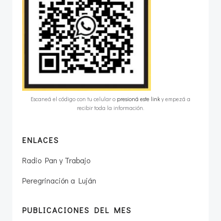
Escaneá el código con tu celular o
presioná este link
y empezá a
recibir toda la información.
ENLACES
Radio Pan y Trabajo
Peregrinación a Luján
PUBLICACIONES DEL MES