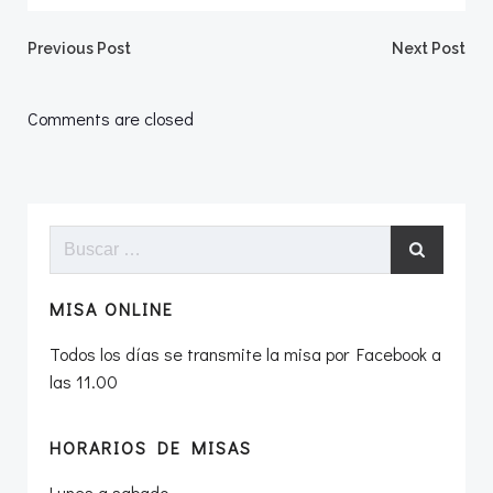
Navegación
Navegació
Previous Post
Next Post
por
por
Comments are closed
las
las
entradas
entradas
Buscar:
MISA ONLINE
Todos los días se transmite la misa por Facebook a
las 11.00
HORARIOS DE MISAS
Lunes a sabado